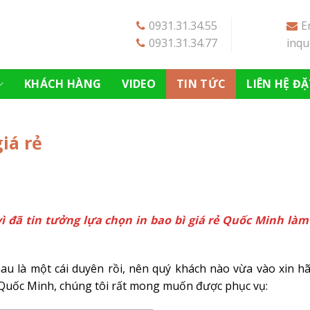
0931.31.34.55
E
0931.31.34.77
inq
KHÁCH HÀNG
VIDEO
TIN TỨC
LIÊN HỆ Đ
iá rẻ
ì đã tin tưởng lựa chọn in bao bì giá rẻ Quốc Minh làm
u là một cái duyên rồi, nên quý khách nào vừa vào xin h
ty Quốc Minh, chúng tôi rất mong muốn được phục vụ: