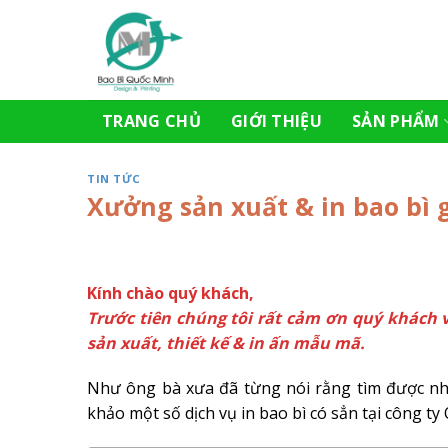
Skip
to
content
TRANG CHỦ
GIỚI THIỆU
SẢN PHẨM
TIN TỨC
Xưởng sản xuất & in bao bì g
Kính chào quý khách,
Trước tiên chúng tôi rất cảm ơn quý khách v
sản xuất, thiết kế & in ấn mẫu mã.
Như ông bà xưa đã từng nói rằng tìm được nha
khảo một số dịch vụ in bao bì có sẳn tại công 