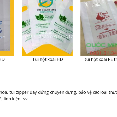
 HD
Túi hột xoài HD
túi hột xoài PE 
hoa, túi zipper đáy đứng chuyên đựng, bảo vệ các loại thự
, linh kiện…vv