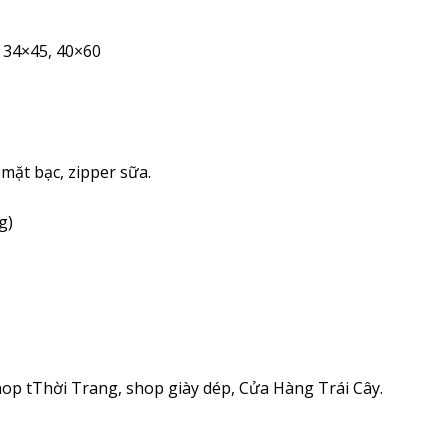
, 34×45, 40×60
 mặt bạc, zipper sữa.
g)
op tThời Trang, shop giày dép, Cửa Hàng Trái Cây.