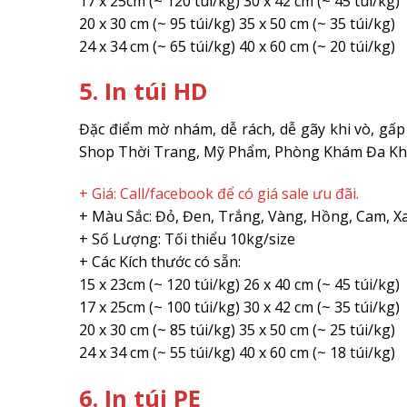
17 x 25cm (~ 120 túi/kg) 30 x 42 cm (~ 45 túi/kg)
20 x 30 cm (~ 95 túi/kg) 35 x 50 cm (~ 35 túi/kg)
24 x 34 cm (~ 65 túi/kg) 40 x 60 cm (~ 20 túi/kg)
5. In túi HD
Đặc điểm mờ nhám, dễ rách, dễ gãy khi vò, gấp 
Shop Thời Trang, Mỹ Phẩm, Phòng Khám Đa Kh
+ Giá: Call/facebook để có giá sale ưu đãi.
+ Màu Sắc: Đỏ, Đen, Trắng, Vàng, Hồng, Cam, Xa
+ Số Lượng: Tối thiểu 10kg/size
+ Các Kích thước có sẵn:
15 x 23cm (~ 120 túi/kg) 26 x 40 cm (~ 45 túi/kg)
17 x 25cm (~ 100 túi/kg) 30 x 42 cm (~ 35 túi/kg)
20 x 30 cm (~ 85 túi/kg) 35 x 50 cm (~ 25 túi/kg)
24 x 34 cm (~ 55 túi/kg) 40 x 60 cm (~ 18 túi/kg)
6. In túi PE