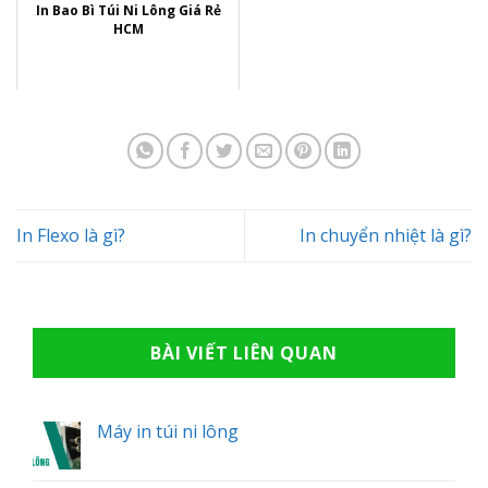
In Bao Bì Túi Ni Lông Giá Rẻ
HCM
In Flexo là gì?
In chuyển nhiệt là gì?
BÀI VIẾT LIÊN QUAN
Máy in túi ni lông