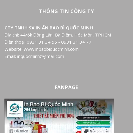
THÔNG TIN CÔNG TY
CTY TNHH SX IN ẤN BAO BÌ QUỐC MINH
Địa chỉ: 44/6k Đông Lân, Bà Điểm, Hóc Môn, TPHCM
Điện thoại: 0931 31 34 55 - 0931 31 34 77
Website: www.inbaobiquocminh.com
Email: inquocminh@gmail.com
FANPAGE