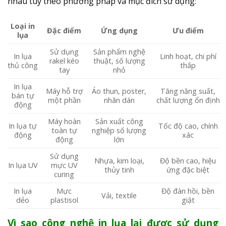
nhau tùy theo phương pháp và mục đích sử dụng:
Loại in
Đặc điểm
Ứng dụng
Ưu điểm
lụa
Sử dụng
Sản phẩm nghệ
In lụa
Linh hoạt, chi phí
rakel kéo
thuật, số lượng
thủ công
thấp
tay
nhỏ
In lụa
Máy hỗ trợ
Áo thun, poster,
Tăng năng suất,
bán tự
một phần
nhãn dán
chất lượng ổn định
động
Máy hoàn
Sản xuất công
In lụa tự
Tốc độ cao, chính
toàn tự
nghiệp số lượng
động
xác
động
lớn
Sử dụng
Nhựa, kim loại,
Độ bền cao, hiệu
In lụa UV
mực UV
thủy tinh
ứng đặc biệt
curing
In lụa
Mực
Độ đàn hồi, bền
Vải, textile
dẻo
plastisol
giặt
Vì sao công nghệ in lụa lại được sử dụng