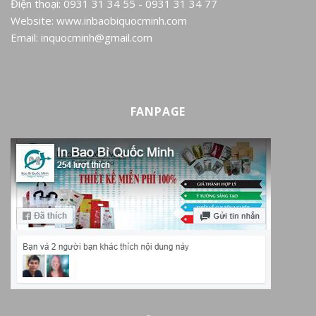
Điện thoại: 0931 31 34 55 - 0931 31 34 77
Website: www.inbaobiquocminh.com
Email: inquocminh@gmail.com
FANPAGE