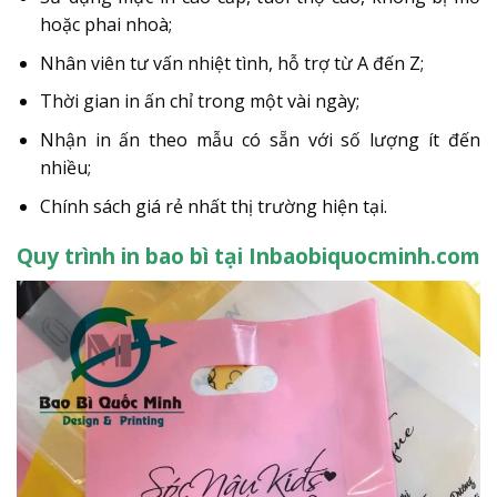
hoặc phai nhoà;
Nhân viên tư vấn nhiệt tình, hỗ trợ từ A đến Z;
Thời gian in ấn chỉ trong một vài ngày;
Nhận in ấn theo mẫu có sẵn với số lượng ít đến
nhiều;
Chính sách giá rẻ nhất thị trường hiện tại.
Quy trình in bao bì tại Inbaobiquocminh.com