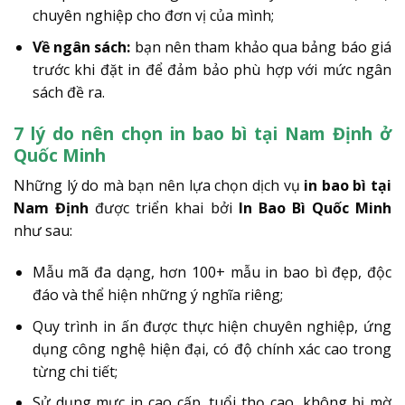
chuyên nghiệp cho đơn vị của mình;
Về ngân sách:
bạn nên tham khảo qua bảng báo giá
trước khi đặt in để đảm bảo phù hợp với mức ngân
sách đề ra.
7 lý do nên chọn in bao bì tại Nam Định ở
Quốc Minh
Những lý do mà bạn nên lựa chọn dịch vụ
in bao bì tại
Nam Định
được triển khai bởi
In Bao Bì Quốc Minh
như sau:
Mẫu mã đa dạng, hơn 100+ mẫu in bao bì đẹp, độc
đáo và thể hiện những ý nghĩa riêng;
Quy trình in ấn được thực hiện chuyên nghiệp, ứng
dụng công nghệ hiện đại, có độ chính xác cao trong
từng chi tiết;
Sử dụng mực in cao cấp, tuổi thọ cao, không bị mờ