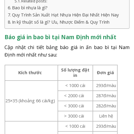
Related posts:
Bao bì nhựa là gì?
Quy Trình Sản Xuất Hạt Nhựa Hiện Đại Nhất Hiện Nay
In kỹ thuật số là gì? Ưu, Nhược Điểm & Quy Trình
Báo giá in bao bì tại Nam Định mới nhất
Cập nhật chi tiết bảng báo giá in ấn bao bì tại Nam
Định mới nhất như sau:
Số lượng đặt
Kích thước
Đơn giá
in
< 1000 cái
293đ/màu
< 2000 cái
287đ/màu
25×35 (khoảng 66 cái/kg)
< 3000 cái
282đ/màu
> 3000 cái
Liên hệ
< 1000 cái
293đ/màu