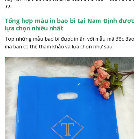
77.
Tổng hợp mẫu in bao bì tại Nam Định được
lựa chọn nhiều nhất
Top những mẫu bao bì được in ấn với mẫu mã độc đáo
mà bạn có thể tham khảo và lựa chọn như sau: