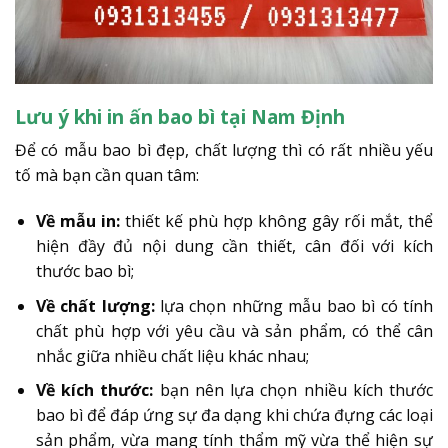
Lưu ý khi in ấn bao bì tại Nam Định
Để có mẫu bao bì đẹp, chất lượng thì có rất nhiều yếu
tố mà bạn cần quan tâm:
Về mẫu in:
thiết kế phù hợp không gây rối mắt, thể
hiện đầy đủ nội dung cần thiết, cân đối với kích
thước bao bì;
Về chất lượng:
lựa chọn những mẫu bao bì có tính
chất phù hợp với yêu cầu và sản phẩm, có thể cân
nhắc giữa nhiều chất liệu khác nhau;
Về kích thước:
bạn nên lựa chọn nhiều kích thước
bao bì để đáp ứng sự đa dạng khi chứa đựng các loại
sản phẩm, vừa mang tính thẩm mỹ vừa thể hiện sự