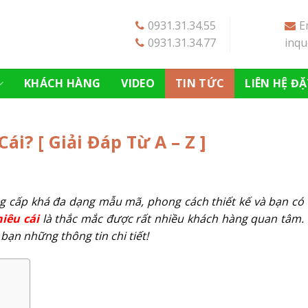
0931.31.34.55
E
0931.31.34.77
inq
KHÁCH HÀNG
VIDEO
TIN TỨC
LIÊN HỆ Đ
ái? [ Giải Đáp Từ A – Z ]
ng cấp khá đa dạng mẫu mã, phong cách thiết kế và bạn có 
hiêu cái
là thắc mắc được rất nhiều khách hàng quan tâm. B
bạn những thông tin chi tiết!