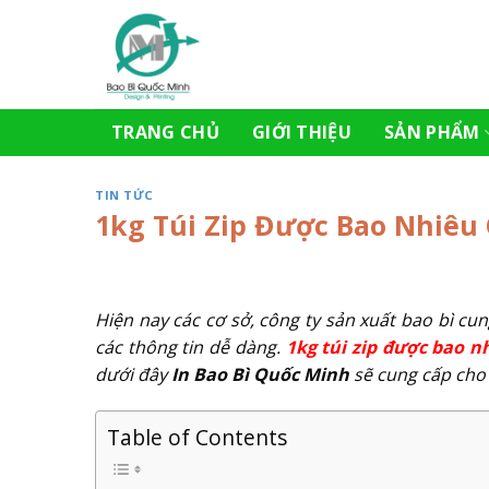
Skip
to
content
TRANG CHỦ
GIỚI THIỆU
SẢN PHẨM
TIN TỨC
1kg Túi Zip Được Bao Nhiêu C
Hiện nay các cơ sở, công ty sản xuất bao bì cu
các thông tin dễ dàng.
1kg túi zip được bao n
dưới đây
In Bao Bì Quốc Minh
sẽ cung cấp cho 
Table of Contents