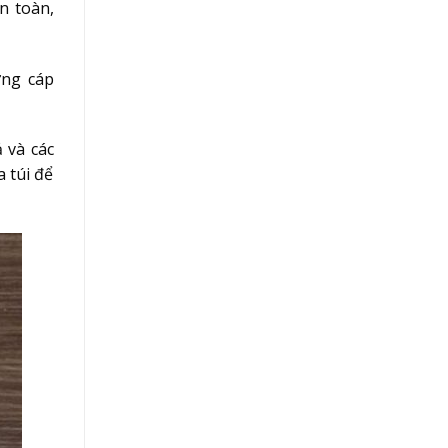
n toàn,
ứng cáp
 và các
 túi để