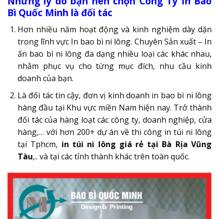
Những lý do bạn nên chọn Công Ty In Bao
Bì Quốc Minh là đối tác
Hơn nhiều năm hoạt động và kinh nghiệm dày dặn
trong lĩnh vực In bao bì ni lông. Chuyên Sản xuất – In
ấn bao bì ni lông đa dạng nhiều loại các khác nhau,
nhằm phục vụ cho từng mục đích, nhu cầu kinh
doanh của bạn.
Là đối tác tin cậy, đơn vị kinh doanh in bao bì ni lông
hàng đầu tại Khu vực miền Nam hiện nay. Trở thành
đối tác của hàng loạt các công ty, doanh nghiệp, cửa
hàng,… với hơn 200+ dự án về thi công in túi ni lông
tại Tphcm,
in túi ni lông giá rẻ tại Bà Rịa Vũng
Tàu
,
.. và tại các tỉnh thành khác trên toàn quốc.