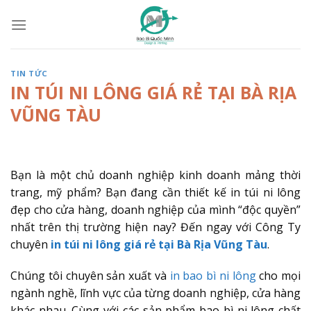
Skip
to
content
TIN TỨC
IN TÚI NI LÔNG GIÁ RẺ TẠI BÀ RỊA
VŨNG TÀU
Bạn là một chủ doanh nghiệp kinh doanh mảng thời
trang, mỹ phẩm? Bạn đang cần thiết kế in túi ni lông
đẹp cho cửa hàng, doanh nghiệp của mình “độc quyền”
nhất trên thị trường hiện nay? Đến ngay với Công Ty
chuyên
in túi ni lông giá rẻ tại Bà Rịa Vũng Tàu
.
Chúng tôi chuyên sản xuất và
in bao bì ni lông
cho mọi
ngành nghề, lĩnh vực của từng doanh nghiệp, cửa hàng
khác nhau. Cùng với các sản phẩm bao bì ni lông chất