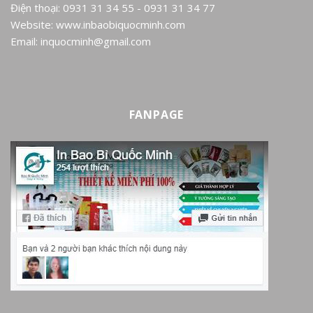
Điện thoại: 0931 31 34 55 - 0931 31 34 77
Website: www.inbaobiquocminh.com
Email: inquocminh@gmail.com
FANPAGE