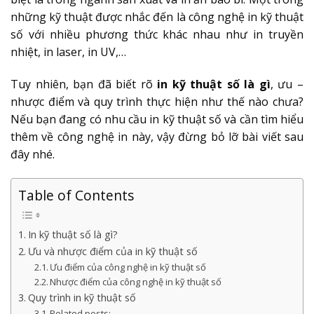
những kỹ thuật được nhắc đến là công nghệ in kỹ thuật
số với nhiều phương thức khác nhau như in truyền
nhiệt, in laser, in UV,…
Tuy nhiên, bạn đã biết rõ
in kỹ thuật số là gì
, ưu –
nhược điểm và quy trình thực hiện như thế nào chưa?
Nếu bạn đang có nhu cầu in kỹ thuật số và cần tìm hiểu
thêm về công nghệ in này, vậy đừng bỏ lỡ bài viết sau
đây nhé.
Table of Contents
In kỹ thuật số là gì?
Ưu và nhược điểm của in kỹ thuật số
Ưu điểm của công nghệ in kỹ thuật số
Nhược điểm của công nghệ in kỹ thuật số
Quy trình in kỹ thuật số
Related posts: