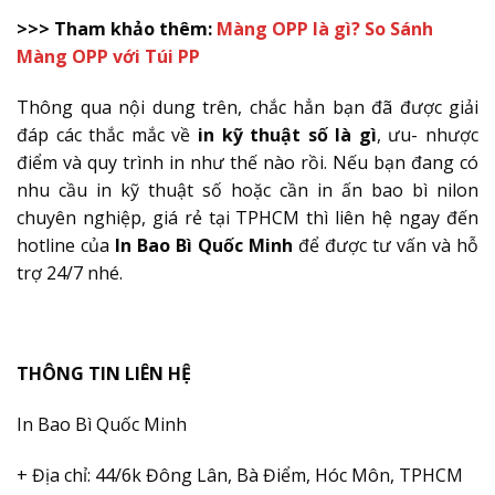
>>> Tham khảo thêm:
Màng OPP là gì? So Sánh
Màng OPP với Túi PP
Thông qua nội dung trên, chắc hẳn bạn đã được giải
đáp các thắc mắc về
in kỹ thuật số là gì
, ưu- nhược
điểm và quy trình in như thế nào rồi. Nếu bạn đang có
nhu cầu in kỹ thuật số hoặc cần in ấn bao bì nilon
chuyên nghiệp, giá rẻ tại TPHCM thì liên hệ ngay đến
hotline của
In Bao Bì Quốc Minh
để được tư vấn và hỗ
trợ 24/7 nhé.
THÔNG TIN LIÊN HỆ
In Bao Bì Quốc Minh
+ Địa chỉ: 44/6k Đông Lân, Bà Điểm, Hóc Môn, TPHCM