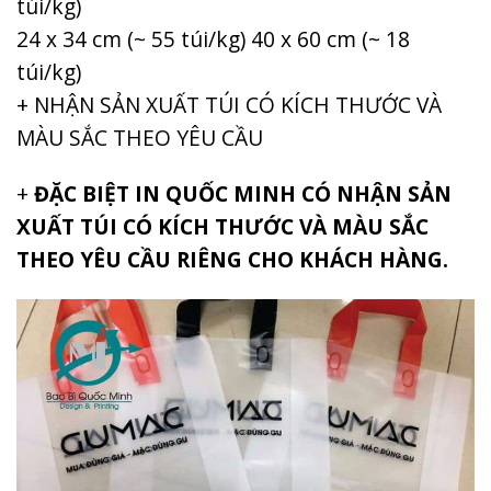
túi/kg)
24 x 34 cm (~ 55 túi/kg) 40 x 60 cm (~ 18
túi/kg)
+ NHẬN SẢN XUẤT TÚI CÓ KÍCH THƯỚC VÀ
MÀU SẮC THEO YÊU CẦU
+
ĐẶC BIỆT IN QUỐC MINH CÓ NHẬN SẢN
XUẤT TÚI CÓ KÍCH THƯỚC VÀ MÀU SẮC
THEO YÊU CẦU RIÊNG CHO KHÁCH HÀNG.