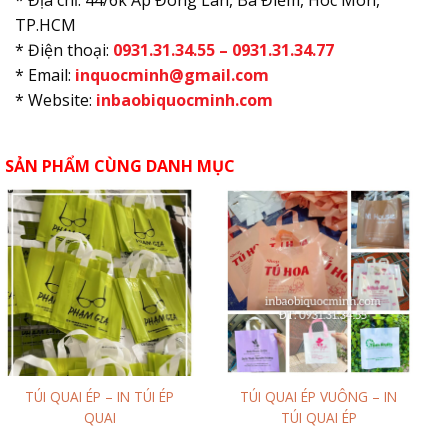
* Địa chỉ: 44/6k Ấp Đông Lân, Bà Điểm, Hóc Môn,
TP.HCM
* Điện thoại:
0931.31.34.55 – 0931.31.34.77
* Email:
inquocminh@gmail.com
* Website:
inbaobiquocminh.com
SẢN PHẨM CÙNG DANH MỤC
TÚI QUAI ÉP – IN TÚI ÉP
TÚI QUAI ÉP VUÔNG – IN
QUAI
TÚI QUAI ÉP