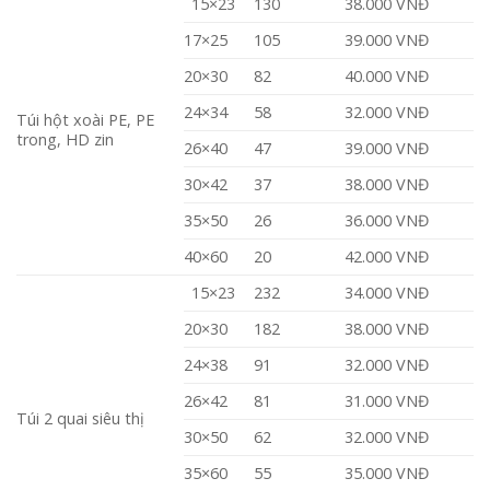
15×23
130
38.000 VNĐ
17×25
105
39.000 VNĐ
20×30
82
40.000 VNĐ
24×34
58
32.000 VNĐ
Túi hột xoài PE, PE
trong, HD zin
26×40
47
39.000 VNĐ
30×42
37
38.000 VNĐ
35×50
26
36.000 VNĐ
40×60
20
42.000 VNĐ
15×23
232
34.000 VNĐ
20×30
182
38.000 VNĐ
24×38
91
32.000 VNĐ
26×42
81
31.000 VNĐ
Túi 2 quai siêu thị
30×50
62
32.000 VNĐ
35×60
55
35.000 VNĐ