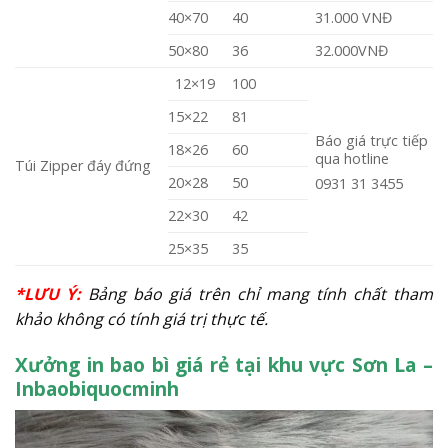
40×70
40
31.000 VNĐ
50×80
36
32.000VNĐ
12×19
100
15×22
81
Báo giá trực tiếp
18×26
60
qua hotline
Túi Zipper đáy đứng
20×28
50
0931 31 3455
22×30
42
25×35
35
*LƯU Ý:
Bảng báo giá trên chỉ mang tính chất tham
khảo không có tính giá trị thực tế.
Xưởng in bao bì giá rẻ tại khu vực Sơn La –
Inbaobiquocminh