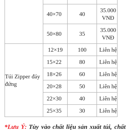
35.000
40×70
40
VNĐ
35.000
50×80
35
VNĐ
12×19
100
Liên hệ
15×22
80
Liên hệ
18×26
60
Liên hệ
Túi Zipper đáy
đứng
20×28
50
Liên hệ
22×30
40
Liên hệ
25×35
30
Liên hệ
*Lưu Ý:
Tùy vào chất liệu sản xuất túi, chất