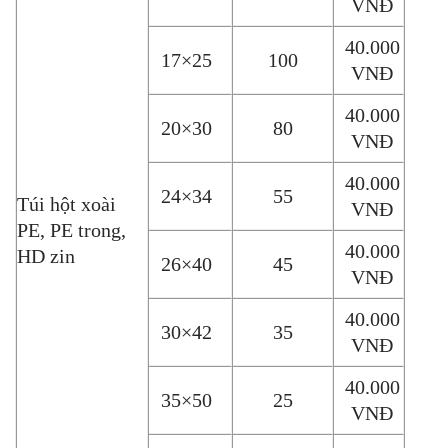
VNĐ
40.000
17×25
100
VNĐ
40.000
20×30
80
VNĐ
40.000
24×34
55
Túi hột xoài
VNĐ
PE, PE trong,
40.000
HD zin
26×40
45
VNĐ
40.000
30×42
35
VNĐ
40.000
35×50
25
VNĐ