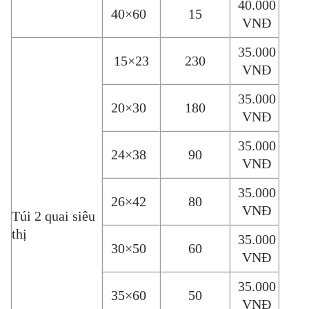
40.000
40×60
15
VNĐ
35.000
15×23
230
VNĐ
35.000
20×30
180
VNĐ
35.000
24×38
90
VNĐ
35.000
26×42
80
VNĐ
Túi 2 quai siêu
thị
35.000
30×50
60
VNĐ
35.000
35×60
50
VNĐ