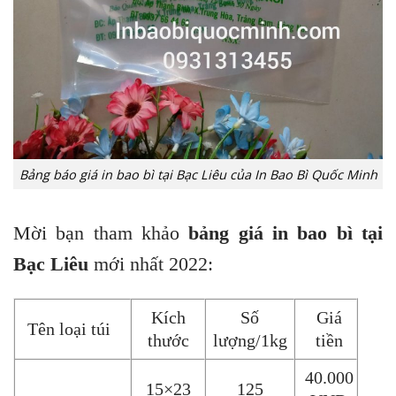
Bảng báo giá in bao bì tại Bạc Liêu của In Bao Bì Quốc Minh
Mời bạn t
ham khảo
bảng giá in bao bì tại
Bạc Liêu
mới nhất 2022:
Kích
Số
Giá
Tên loại túi
thước
lượng/1kg
tiền
40.000
15×23
125